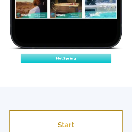
HotSpring
Start